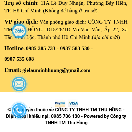
Trụ sở chính
: 11A Lê Duy Nhuận, Phường Bảy Hiền,
TP. Hồ Chí Minh (Không để hàng ở trụ sở).
VP giao dịch
Văn phòng giao dịch: CÔNG TY TNHH
:
TM THU HỒNG -D15/26/1D Võ Văn Vân, Ấp 22, Xã
Tân Vĩnh Lộc, Thành phố Hồ Chí Minh.(
địa chỉ mới
)
Hotline
0985 385 733 - 0937 583 530 -
:
0907 535 608
Email
gielauminhhuong@gmail.com
:
© Bản quyền thuộc về CÔNG TY TNHH TM THU HỒNG -
ĐIện thoại khiếu nại: 0985 706 130 - Powered by Công ty
TNHH TM Thu Hồng