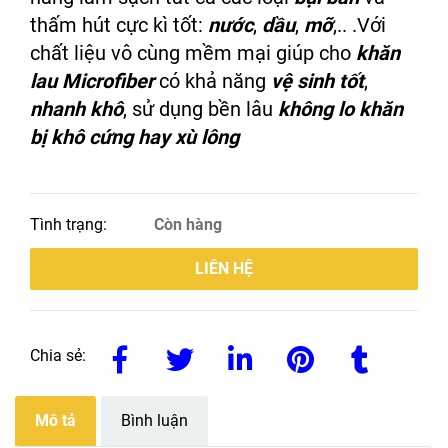
thấm hút cực kì tốt:
nước
,
dầu
,
mỡ
,.. .Với
chất liệu vô cùng mềm mại giúp cho
khăn
lau Microfiber
có khả năng
vệ sinh tốt
,
nhanh khô
, sử dụng bền lâu
không lo khăn
bị khô cứng
hay xù lông
Tình trạng:
Còn hàng
LIÊN HỆ
Chia sẻ:
Mô tả
Bình luận