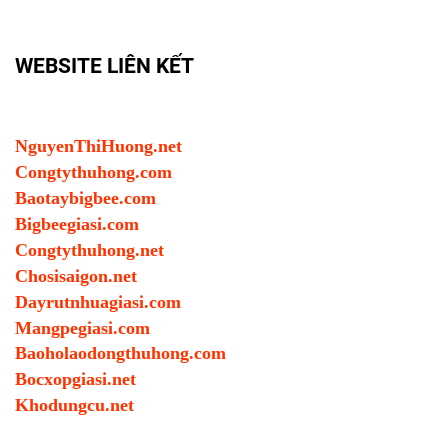
WEBSITE LIÊN KẾT
NguyenThiHuong.net
Congtythuhong.com
Baotaybigbee.com
Bigbeegiasi.com
Congtythuhong.net
Chosisaigon.net
Dayrutnhuagiasi.com
Mangpegiasi.com
Baoholaodongthuhong.com
Bocxopgiasi.net
Khodungcu.net