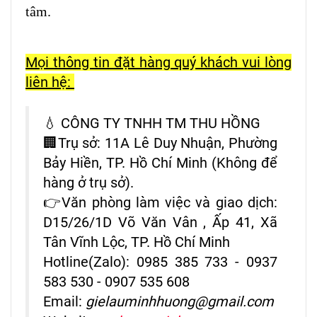
tâm.
Mọi thông tin đặt hàng quý khách vui lòng
liên hệ:
💧 CÔNG TY TNHH TM THU HỒNG
🏢Trụ sở: 11A Lê Duy Nhuận, Phường
Bảy Hiền, TP. Hồ Chí Minh (Không để
hàng ở trụ sở).
👉Văn phòng làm việc và giao dịch:
D15/26/1D Võ Văn Vân , Ấp 41, Xã
Tân Vĩnh Lộc, TP. Hồ Chí Minh
Hotline(Zalo): 0985 385 733 - 0937
583 530 -
0907 535 608
Email:
gielauminhhuong@gmail.com