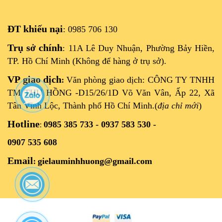
ĐT khiếu nại
: 0985 706 130
Trụ sở chính
: 11A Lê Duy Nhuận, Phường Bảy Hiền,
TP. Hồ Chí Minh (Không để hàng ở trụ sở).
VP giao dịch
Văn phòng giao dịch: CÔNG TY TNHH
:
TM THU HỒNG -D15/26/1D Võ Văn Vân, Ấp 22, Xã
Tân Vĩnh Lộc, Thành phố Hồ Chí Minh.(
địa chỉ mới
)
Hotline
0985 385 733 - 0937 583 530 -
:
0907 535 608
Email
gielauminhhuong@gmail.com
: