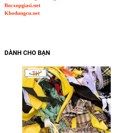
Bocxopgiasi.net
Khodungcu.net
DÀNH CHO BẠN