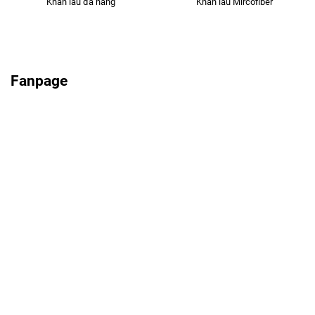
Khăn lau đa năng
Khăn lau Mircofiber
Fanpage