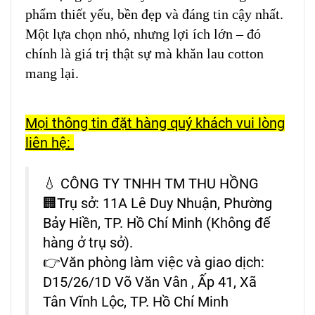
phẩm thiết yếu, bền đẹp và đáng tin cậy nhất.
Một lựa chọn nhỏ, nhưng lợi ích lớn – đó
chính là giá trị thật sự mà khăn lau cotton
mang lại.
Mọi thông tin đặt hàng quý khách vui lòng
liên hệ:
💧 CÔNG TY TNHH TM THU HỒNG
🏢Trụ sở: 11A Lê Duy Nhuận, Phường
Bảy Hiền, TP. Hồ Chí Minh (Không để
hàng ở trụ sở).
👉Văn phòng làm việc và giao dịch:
D15/26/1D Võ Văn Vân , Ấp 41, Xã
Tân Vĩnh Lộc, TP. Hồ Chí Minh