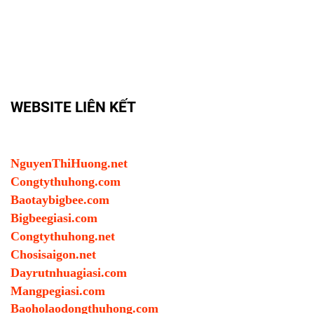
WEBSITE LIÊN KẾT
NguyenThiHuong.net
Congtythuhong.com
Baotaybigbee.com
Bigbeegiasi.com
Congtythuhong.net
Chosisaigon.net
Dayrutnhuagiasi.com
Mangpegiasi.com
Baoholaodongthuhong.com