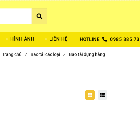
HÌNH ẢNH
LIÊN HỆ
HOTLINE:
0985 385 73
Trang chủ
/
Bao tải các loại
/
Bao tải đựng hàng