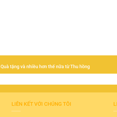
- Quà tặng và nhiều hơn thế nữa từ Thu hồng
LIÊN KẾT VỚI CHÚNG TÔI
L