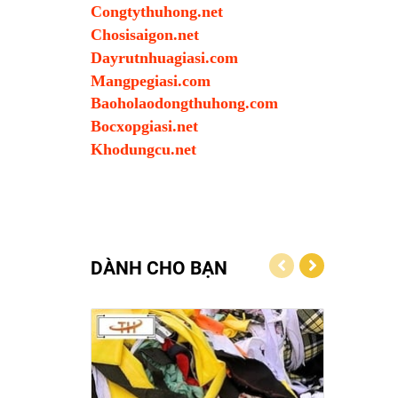
Congtythuhong.net
Chosisaigon.net
Dayrutnhuagiasi.com
Mangpegiasi.com
Baoholaodongthuhong.com
Bocxopgiasi.net
Khodungcu.net
DÀNH CHO BẠN