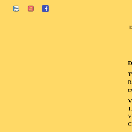
D
Đ
T
B
tr
V
T
V
C