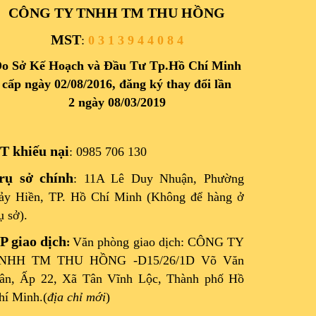
CÔNG TY TNHH TM THU HỒNG
MST
:
0 3 1 3 9 4 4 0 8 4
o Sở Kế Hoạch và Đầu Tư Tp.Hồ Chí Minh
cấp ngày 02/08/2016, đăng ký thay đổi lần
2 ngày 08/03/2019
T khiếu nại
: 0985 706 130
rụ sở chính
: 11A Lê Duy Nhuận, Phường
ảy Hiền, TP. Hồ Chí Minh (Không để hàng ở
ụ sở).
P giao dịch
Văn phòng giao dịch: CÔNG TY
:
NHH TM THU HỒNG -D15/26/1D Võ Văn
ân, Ấp 22, Xã Tân Vĩnh Lộc, Thành phố Hồ
hí Minh.(
địa chỉ mới
)