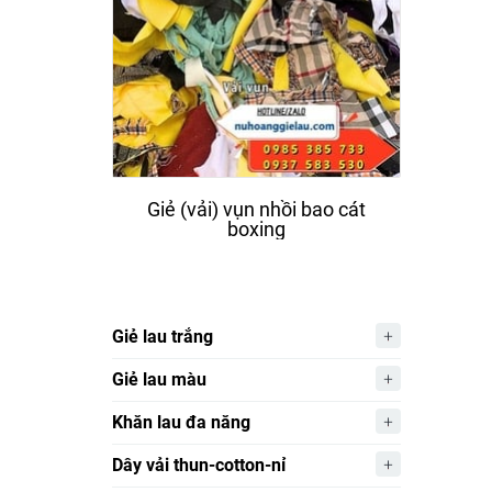
Giẻ (vải) vụn nhồi bao cát
Giẻ
boxing
Giẻ lau trắng
Giẻ lau màu
Khăn lau đa năng
Dây vải thun-cotton-nỉ