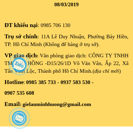
08/03/2019
ĐT khiếu nại
: 0985 706 130
Trụ sở chính
: 11A Lê Duy Nhuận, Phường Bảy Hiền,
TP. Hồ Chí Minh (Không để hàng ở trụ sở).
VP giao dịch
Văn phòng giao dịch: CÔNG TY TNHH
:
TM THU HỒNG -D15/26/1D Võ Văn Vân, Ấp 22, Xã
Tân Vĩnh Lộc, Thành phố Hồ Chí Minh.(
địa chỉ mới
)
Hotline
0985 385 733 - 0937 583 530 -
:
0907 535 608
Email
gielauminhhuong@gmail.com
: